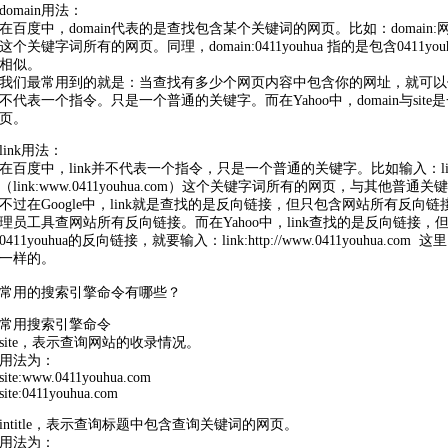
domain
用法：
在百度中，
domain
代表的是查找包含某个
关键词
的网页。比如：
domain
:
这个关键字词所有的网页。同理，
domain
:0411youhua 指的是包含0411
相似。
我们最常用到的就是：当查找有多少个网页内容中包含你的网址，就可以
不代表一个指令。只是一个普通的关键字。而在Yahoo中，
domain
与si
页。
link
用法：
在百度中，
link
并不代表一个指令，只是一个普通的关键字。比如输入：
l
（
link
:www.0411youhua.com）这个关键字词所有的网页，与其他普通
关键
不过在Google中，
link
就是查找的是反向链接，但只包含网站所有反向链接的
理员工具查网站所有反向链接。而在Yahoo中，
link
查找的是反向链接，但需要
0411youhua的反向链接，就要输入：
link
:http://www.0411youhu
一样的。
常用的搜索引擎
命令
有哪些？
常用搜索引擎
命令
site，表示查询网站的收录情况。
用法为：
site:www.0411youhua.com
site:0411youhua.com
intitle，表示查询标题中包含查询
关键词
的网页。
用法为：