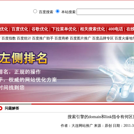
百度搜索
本站搜索
优化
|
百度优化
|
谷歌优化
|
下拉菜单优化
|
相关搜索优化
|
400电话
|
在
广
百度指数
百度统计
百度推广助手
百度商桥
百度图片推广
百度品牌专区
百度火爆地
问题解答
搜索引擎的domain和link指令有何
作者：大连网站推广 来源：原创 日期：2011-3-8 8