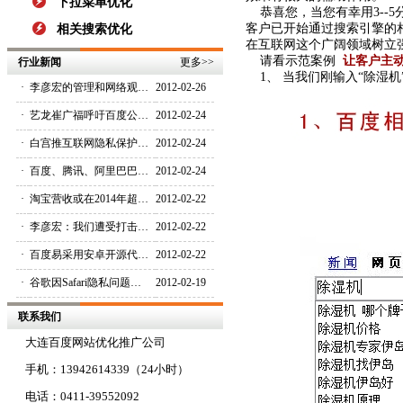
下拉菜单优化
恭喜您，当您有幸用3--
客户已开始通过搜索引擎的
相关搜索优化
在互联网这个广阔领域树立
请看示范案例
让客户主
行业新闻
更多
>>
1、 当我们刚输入“除湿机
·
李彦宏的管理和网络观…
2012-02-26
·
艺龙崔广福呼吁百度公…
2012-02-24
·
白宫推互联网隐私保护…
2012-02-24
·
百度、腾讯、阿里巴巴…
2012-02-24
·
淘宝营收或在2014年超…
2012-02-22
·
李彦宏：我们遭受打击…
2012-02-22
·
百度易采用安卓开源代…
2012-02-22
·
谷歌因Safari隐私问题…
2012-02-19
联系我们
大连百度网站优化推广公司
手机：13942614339（24小时）
电话：0411-39552092