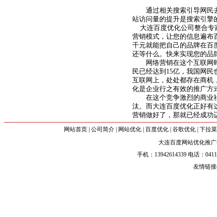
通过
相关搜索
引导网民
站访问量的提升是搜索引擎
大连
百度优化
公司整合专
营销模式，让您的信息遍布
千元就能把自己的品牌在百
还等什么。快来实现您的品
网络营销在这个互联网时代
民已经达到15亿，我国网民
互联网上，处处都存在商机
化
是企业行之有效的推广方
在这个竞争激烈的商业社会
汰。而大连
百度优化
正好有
营销做好了，那就已经成功
网站首页
|
公司简介
|
网站优化
|
百度优化
|
谷歌优化
|
下拉
大连百度网站优化推广
手机：13942614339 电话：0411-39
友情链接