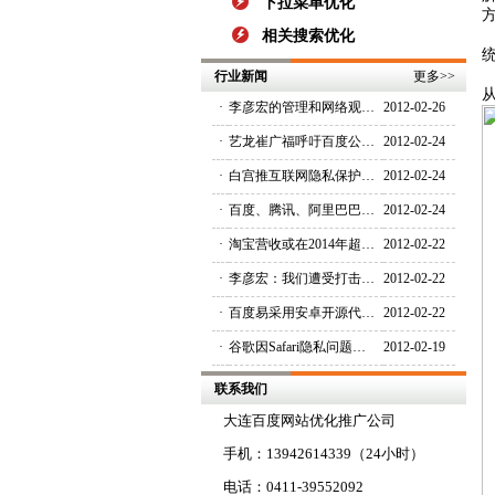
下拉菜单优化
相关搜索优化
行业新闻
更多
>>
·
李彦宏的管理和网络观…
2012-02-26
·
艺龙崔广福呼吁百度公…
2012-02-24
·
白宫推互联网隐私保护…
2012-02-24
·
百度、腾讯、阿里巴巴…
2012-02-24
·
淘宝营收或在2014年超…
2012-02-22
·
李彦宏：我们遭受打击…
2012-02-22
·
百度易采用安卓开源代…
2012-02-22
·
谷歌因Safari隐私问题…
2012-02-19
联系我们
大连百度网站优化推广公司
手机：13942614339（24小时）
电话：0411-39552092