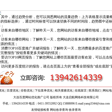
其中，通过趋势分析，您可以洞悉网站的流量趋势：上方表格显示流量概
角的指标选择），通过时间标签可以快速切换不同的时间段，趋势图中还
异；
访客来自哪些地区：了解昨天一天，您网站的访客来自哪些地域，点击“
况；
访客来自哪些网站：了解昨天一天，您网站的访客来自哪些搜索引擎和推
来源的情况；
消费TOP10
百度推广
关键词
报告：了解昨天一天，您消费最多的
百度推
看完整报告”按钮查看更多
关键词
的情况；
受访TOP10网页报告：了解您网站上哪些页面最受访客欢迎，可以点击报
的情况。
访问更多百度统计的报告，请点击页面上方的“查看全部报告”或在底部“
优化
|
百度优化
|
谷歌优化
|
下拉菜单优化
|
相关搜索优化
|
在线留言
|
联系我们
|
网站地
大连百度网站优化推广公司 版权所有 大连启航网络科技有限公司
手机：13942614339 电话：0411-39552092 QQ:15888096 E-mail:
yanqi3344@sina.com
友情链接检查
网站收录查询
收录查询