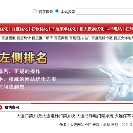
百度搜索
本站搜索
优化
|
百度优化
|
谷歌优化
|
下拉菜单优化
|
相关搜索优化
|
400电话
|
在
广
百度指数
百度统计
百度推广助手
百度商桥
百度图片推广
百度品牌专区
百度火爆地
成功案例
大连门禁系统|大连电梯门禁系统|大连防静电门禁系统|大连停车
作者：大连网站推广 来源：原创 日期：2011-3-8 1