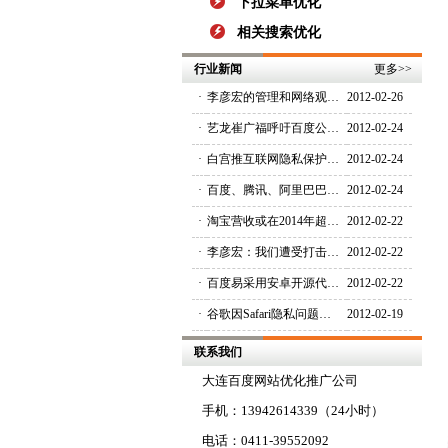
下拉菜单优化
相关搜索优化
行业新闻
更多
>>
·
李彦宏的管理和网络观…
2012-02-26
·
艺龙崔广福呼吁百度公…
2012-02-24
·
白宫推互联网隐私保护…
2012-02-24
·
百度、腾讯、阿里巴巴…
2012-02-24
·
淘宝营收或在2014年超…
2012-02-22
·
李彦宏：我们遭受打击…
2012-02-22
·
百度易采用安卓开源代…
2012-02-22
·
谷歌因Safari隐私问题…
2012-02-19
联系我们
大连百度网站优化推广公司
手机：13942614339（24小时）
电话：0411-39552092