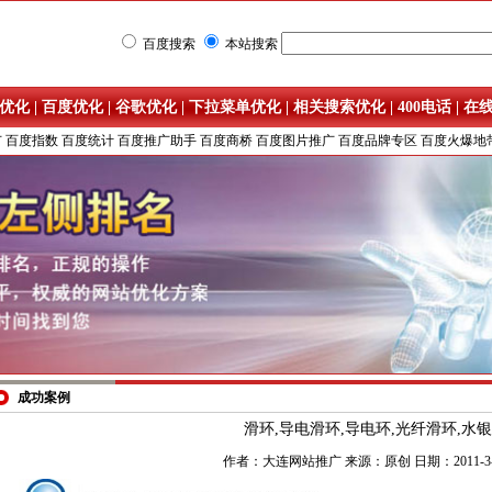
百度搜索
本站搜索
优化
|
百度优化
|
谷歌优化
|
下拉菜单优化
|
相关搜索优化
|
400电话
|
在
广
百度指数
百度统计
百度推广助手
百度商桥
百度图片推广
百度品牌专区
百度火爆地
成功案例
滑环,导电滑环,导电环,光纤滑环,水
作者：大连网站推广 来源：原创 日期：2011-3-1 0